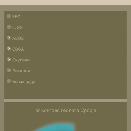
EFG
IUGS
AEGS
CBGA
Скупови
Линкови
Берза рада
19 Конгрес геолога Србије
19 Конгрес геолога Србије