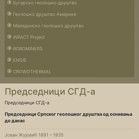
Бугарско геолошко друштво
Геолошко друштво Америке
Македонско геолошко друштво
INFACT Project
ROBOMINERS
ENGIE
CROWDTHERMAL
Председници СГД-а
Председници СГД-а
Председници Српског геолошког друштва од оснивања
до данас
Јован Жујовић 1891 – 1935