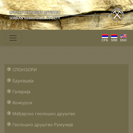
СРБ
SRB
ENG
СПОНЗОРИ
Едукација
Галерија
Конкурси
Мађарско геолошко друштво
Геолошко друштво Румуније