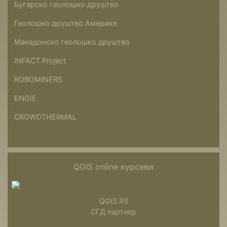
Бугарско геолошко друштво
Геолошко друштво Америке
Македонско геолошко друштво
INFACT Project
ROBOMINERS
ENGIE
CROWDTHERMAL
QGIS.rs
QGIS online курсеви
QGIS.RS
СГД партнер