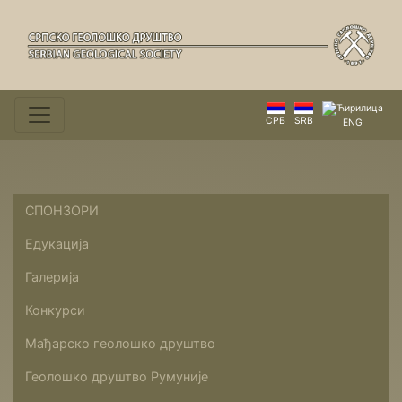
СРБ
SRB
ENG
СПОНЗОРИ
Едукација
Галерија
Конкурси
Мађарско геолошко друштво
Геолошко друштво Румуније