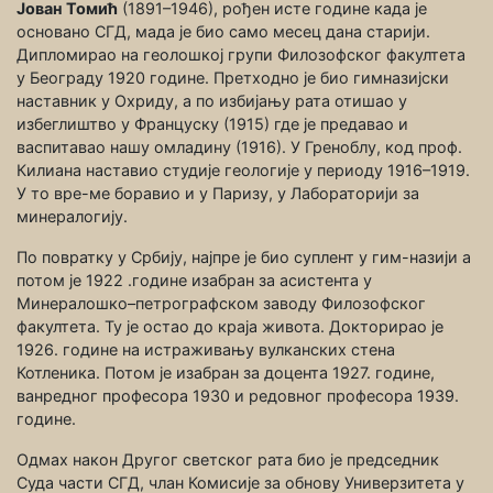
Јован Томић
(1891–1946), рођен исте године када је
основано СГД, мада је био само месец дана старији.
Дипломирао на геолошкој групи Филозофског факултета
у Београду 1920 године. Претходно је био гимназијски
наставник у Охриду, а по избијању рата отишао у
избеглиштво у Француску (1915) где је предавао и
васпитавао нашу омладину (1916). У Греноблу, код проф.
Килиана наставио студије геологије у периоду 1916–1919.
У то вре-ме боравио и у Паризу, у Лабораторији за
минералогију.
По повратку у Србију, најпре је био суплент у гим-назији а
потом је 1922 .године изабран за асистента у
Минералошко–петрографском заводу Филозофског
факултета. Ту је остао до краја живота. Докторирао је
1926. године на истраживању вулканских стена
Котленика. Потом је изабран за доцента 1927. године,
ванредног професора 1930 и редовног професора 1939.
године.
Одмах након Другог светског рата био је председник
Суда части СГД, члан Комисије за обнову Универзитета у