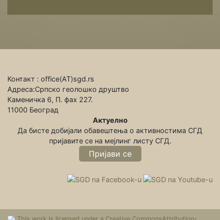
Контакт : office(АТ)sgd.rs
Адреса:Српско геолошко друштво
Каменичка 6, П. фах 227.
11000 Београд
Актуелно
Да бисте добијали обавештења о активностима СГД
пријавите се на мeјлинг листу СГД.
Пријави се
This work is licensed under a Creative CommonsAttribution-