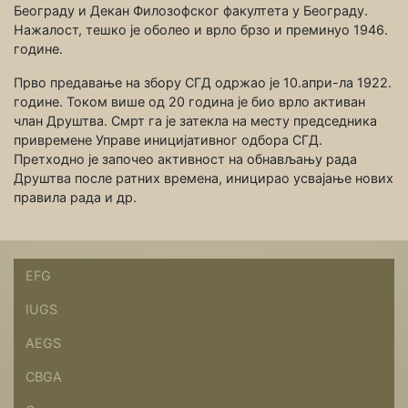
Београду и Декан Филозофског факултета у Београду.
Нажалост, тешко је оболео и врло брзо и преминуо 1946.
године.
Прво предавање на збору СГД одржао је 10.апри-ла 1922.
године. Током више од 20 година је био врло активан
члан Друштва. Смрт га је затекла на месту председника
привремене Управе иницијативног одбора СГД.
Претходно је започео активност на обнављању рада
Друштва после ратних времена, иницирао усвајање нових
правила рада и др.
EFG
IUGS
AEGS
CBGA