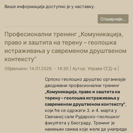
Више информација доступно је у наставку.
Опширније...
Професионални тренинг „Комуникација,
право и заштита на терену – геолошка
истраживања у савременом друштвеном
контексту“
Објављено: 14.01.2026. - 14:30 |
Аутор:
Управа СГД-а
|
Српско геолошко друштво организује
дводневни професионални тренинг
„Комуникација, право и заштита на
терену – геолошка истраживања у
савременом друштвеном контексту"
,
који ће се одржати 3. и 4. марта у
Свечаној сали Рударско-геолошког
факултета у Београду. Тренинг је
намењен свима који желе да унапреде