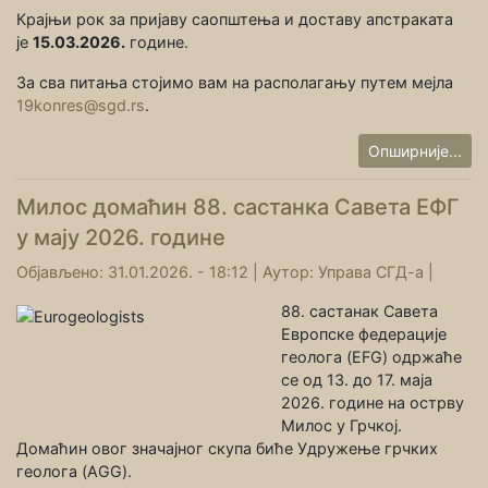
Крајњи рок за пријаву саопштења и доставу апстраката
је
15.03.2026.
године.
За сва питања стојимо вам на располагању путем мејла
19konres@sgd.rs
.
Опширније...
Милос домаћин 88. састанка Савета ЕФГ
у мају 2026. године
Објављено: 31.01.2026. - 18:12 |
Аутор:
Управа СГД-а
|
88. састанак Савета
Европске федерације
геолога (EFG) одржаће
се од 13. до 17. маја
2026. године на острву
Милос у Грчкој.
Домаћин овог значајног скупа биће Удружење грчких
геолога (AGG).