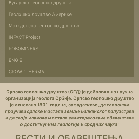
Бугарско геолошко друштво
Геолошко друштво Америке
Македонско геолошко друштво
INFACT Project
ROBOMINERS
ENGIE
CROWDTHERMAL
Српско геолошко друштво (СГД) је добровољна научна
организација геолога Србије. Српско геолошко друштво
је основано 1891. године, са задатком:
„да геолошки
проучава српске и остале земље Балканског полуострва
и да своје чланове и остале заинтересоване обавештава
о достигнућима геологије и сродних наука"
ВЕСТИ И ОБАВЕШТЕЊА