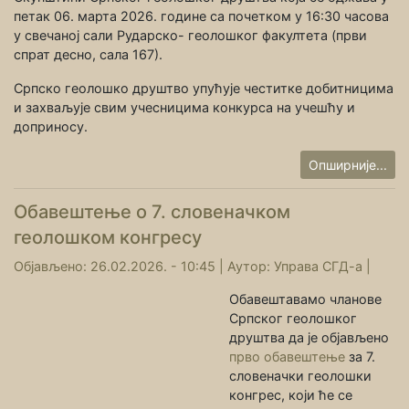
петак 06. марта 2026. године са почетком у 16:30 часова
у свечаној сали Рударско- геолошког факултета (први
спрат десно, сала 167).
Српско геолошко друштво упућује честитке добитницима
и захваљује свим учесницима конкурса на учешћу и
доприносу.
Опширније...
Обавештење о 7. словеначком
геолошком конгресу
Објављено: 26.02.2026. - 10:45 |
Аутор:
Управа СГД-а
|
Обавештавамо чланове
Српског геолошког
друштва да је објављено
прво обавештење
за 7.
словеначки геолошки
конгрес, који ће се