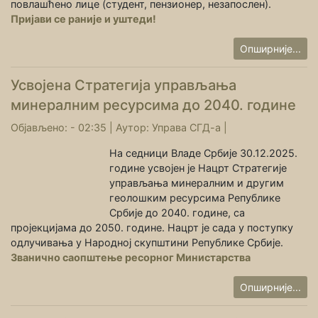
повлашћено лице (студент, пензионер, незапослен).
Пријави се раније и уштеди!
Опширније...
Усвојена Стратегија управљања
минералним ресурсима до 2040. године
Објављено: - 02:35 |
Аутор:
Управа СГД-а
|
На седници Владе Србије 30.12.2025.
године усвојен је Нацрт Стратегије
управљања минералним и другим
геолошким ресурсима Републике
Србије до 2040. године, са
пројекцијама до 2050. године. Нацрт је сада у поступку
одлучивања у Народној скупштини Републике Србије.
Званично саопштење ресорног Министарства
Опширније...