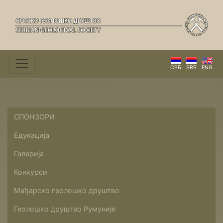
СРБ
SRB
ENG
СПОНЗОРИ
Едукација
Галерија
Конкурси
Мађарско геолошко друштво
Геолошко друштво Румуније