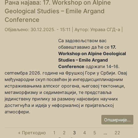
Рана најава: 17. Workshop on Alpine
Geological Studies – Emile Argand
Conference
Објављено: 30.12.2025. - 15:11 |
Аутор:
Управа СГД-а
|
Са задовољством вас
обавештавамо да ће се
17.
Workshop on Alpine Geological
Studies – Emile Argand
Conference
одржати 14–16.
септембра 2026. године на Фрушкој Гори у Србији. Овај
међународни скуп посвећен је интердисциплинарним
истраживањима алпског орогена, његовој тектоници,
метаморфизму и седиментацији, те представља
јединствену прилику за размену најновијих научних
достигнућа и идеја у неформалној и пријатељској
атмосфери.
Опширније...
« Претходно
1
2
3
4
5
…
22