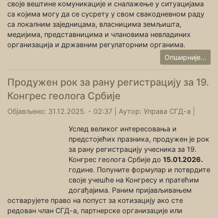
своје вештине комуникације и сналажење у ситуацијама
са којима могу да се сусрету у свом свакодневном раду
са локалним заједницама, власницима земљишта,
медијима, представницима и члановима невладиних
организација и државним регулаторним органима.
Опширније...
Продужен рок за рану регистрацију за 19.
Конгрес геолога Србије
Објављено: 31.12.2025. - 02:37 |
Аутор:
Управа СГД-а
|
Услед великог интересовања и
предстојећих празника, продужен је рок
за рану регистрацију учесника за 19.
Конгрес геолога Србије до
15.01.2026.
године. Попуните формулар и потврдите
своје учешће на Конгресу и пратећим
догађајима. Раним пријављивањем
остварујете право на попуст за котизацију ако сте
редован члан СГД-а, партнерске организације или