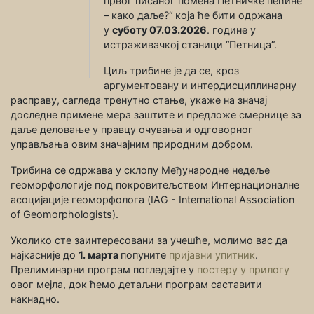
првог писаног помена Петничке пећине
– како даље?“ која ће бити одржана
у
суботу 07.03.2026
. године у
истраживачкој станици “Петница”.
Циљ трибине је да се, кроз
аргументовану и интердисциплинарну
расправу, сагледа тренутно стање, укаже на значај
доследне примене мера заштите и предложе смернице за
даље деловање у правцу очувања и одговорног
управљања овим значајним природним добром.
Трибина се одржава у склопу Међународне недеље
геоморфологије под покровитељством Интернационалне
асоцијације геоморфолога (IAG - International Association
of Geomorphologists).
Уколико сте заинтересовани за учешће, молимо вас да
најкасније до
1. марта
попуните
пријавни упитник
.
Прелиминарни програм погледајте у
постеру у прилогу
овог мејла, док ћемо детаљни програм саставити
накнадно.