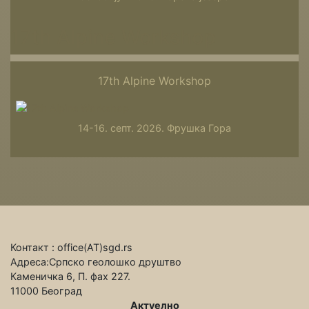
17th Alpine Workshop
17th Alpine Workshop
14-16. септ. 2026. Фрушка Гора
Контакт : office(АТ)sgd.rs
Адреса:Српско геолошко друштво
Каменичка 6, П. фах 227.
11000 Београд
Актуелно