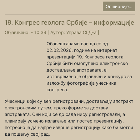
Опширније...
19. Конгрес геолога Србије – информације
Објављено: - 10:39 |
Аутор:
Управа СГД-а
|
Обавештавамо вас да се од
02.02.2026. године на интернет
презентацији 19. Конгреса геолога
Србије бити омогућено електронско
достављање апстраката, а
истовремено је објављен и конкурс за
изложбу фотографија учесника
конгреса.
Учесници који су већ регистровани, достављају апстракт
електронским путем, преко форме за доставу
апстраката. Они који се до сада нису регистровали, а
планирају усмено излагање или постер презентацију,
потребно је да најпре изврше регистрацију како би могли
да пошаљу свој рад.