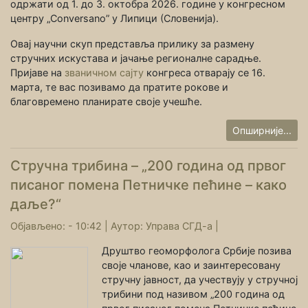
одржати од 1. до 3. октобра 2026. године у конгресном
центру „Conversano” у Липици (Словенија).
Овај научни скуп представља прилику за размену
стручних искустава и јачање регионалне сарадње.
Пријаве на
званичном сајту
конгреса отварају се 16.
марта, те вас позивамо да пратите рокове и
благовремено планирате своје учешће.
Опширније...
Стручна трибина – „200 година од првог
писаног помена Петничке пећине – како
даље?“
Објављено: - 10:42 |
Аутор:
Управа СГД-а
|
Друштво геоморфолога Србије позива
своје чланове, као и заинтересовану
стручну јавност, да учествују у стручној
трибини под називом „200 година од