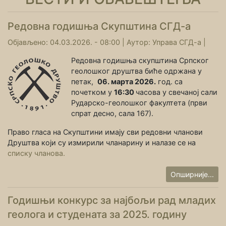
Редовна годишња Скупштина СГД-а
Објављено: 04.03.2026. - 08:00 |
Аутор:
Управа СГД-а
|
Редовна годишња скупштина Српског
геолошког друштва биће одржана у
петак,
06. марта 2026.
год. са
почетком у
16:30
часова у свечаној сали
Рударско-геолошког факултета (први
спрат десно, сала 167).
Право гласа на Скупштини имају сви редовни чланови
Друштва који су измирили чланарину и налазе се на
списку чланова.
Опширније...
Годишњи конкурс за најбољи рад младих
геолога и студената за 2025. годину