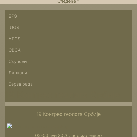
Следеће »
EFG
IUGS
AEGS
CBGA
Скупови
Линкови
Берза рада
19 Конгрес геолога Србије
19 Конгрес геолога Србије
03-06. јун 2026. Борско језеро