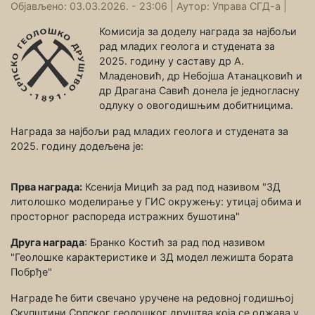
Објављено: 03.03.2026. - 23:06 |
Аутор:
Управа СГД-а
|
Комисија за доделу награда за најбољи
рад младих геолога и студената за
2025. годину у саставу др А.
Младеновић, др Небојша Атанацковић и
др Драгана Савић донела је једногласну
одлуку о овогодишњим добитницима.
Награда за најбољи рад младих геолога и студената за
2025. годину додељена је:
Прва награда:
Ксенија Мицић за рад под називом "3Д
литолошко моделирање у ГИС окружењу: утицај обима и
просторног распореда истражних бушотина"
Друга награда
: Бранко Костић за рад под називом
"Геолошке карактеристике и 3Д модел лежишта бората
Побрђе"
Награде ће бити свечано уручене на редовној годишњој
Скупштини Српског геолошког друштва која се оджава у