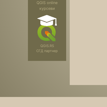
QGIS online
курсеви
QGIS.RS
СГД партнер