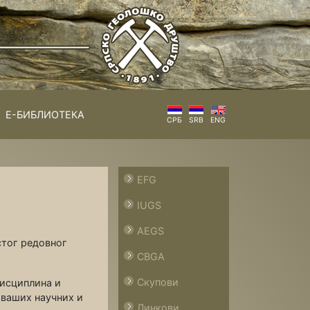
Е-БИБЛИОТЕКА
СРБ
SRB
ENG
EFG
IUGS
AEGS
стог редовног
CBGA
Скупови
дисциплина и
 ваших научних и
Линкови