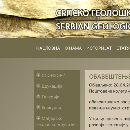
НАСЛОВНА
О НАМА
ИСТОРИЈАТ
СТАТУ
СПОНЗОРИ
ОБАВЕШТЕЊЕ 
Објављено: 28.04.20
Едукација
Поштоване колегини
Галерија
обавештавамо вас 
Конкурси
издања научно-стр
Мађарско
У циљу презентаци
геолошко друштво
развоја геологије 