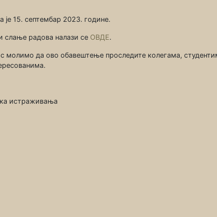
 је 15. септембар 2023. године.
и слање радова налази се
ОВДЕ
.
Вас молимо да ово обавештење проследите колегама, студенти
ересованима.
шка истраживања