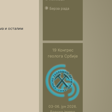
Берза рада
19 Конгрес
геолога
ма и осталим
Србије
19 Конгрес
геолога Србије
03-06. јун 2026.
Борско језеро