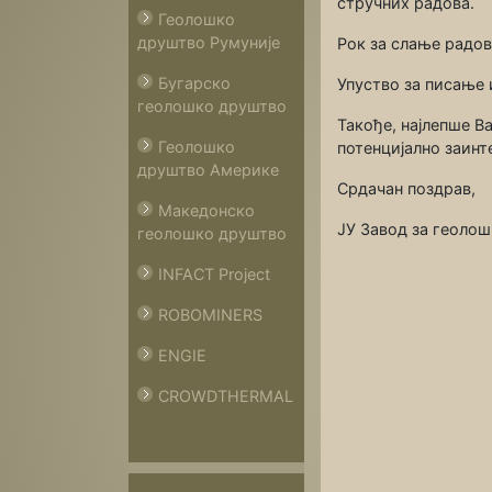
стручних радова.
Геолошко
друштво Румуније
Рок за слање радова
Бугарско
Упуство за писање 
геолошко друштво
Такође, најлепше 
Геолошко
потенцијално заинт
друштво Америке
Срдачан поздрав,
Македонско
ЈУ Завод за геоло
геолошко друштво
INFACT Project
ROBOMINERS
ENGIE
CROWDTHERMAL
QGIS.rs