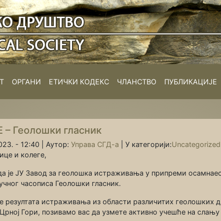
Т
ОРГАНИ
ЕТИЧКИ КОДЕКС
ЧЛАНСТВО
ПУБЛИКАЦИЈЕ
– Геолошки гласник
23. - 12:40 |
Аутор:
Управа СГД-а
|
У категорији:
Uncategorized
це и колеге,
да је ЈУ Завод за геолошка истраживања у припреми осамнае
учног часописа Геолошки гласник.
је резултата истраживања из области различитих геолошких 
у Црној Гори, позивамо вас да узмете активно учешће на слању