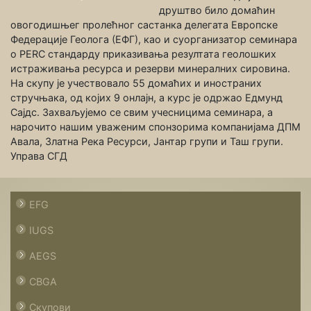
друштво било домаћин
овогодишњег пролећног састанка делегата Европске
Федерације Геолога (ЕФГ), као и суорганизатор семинара
о PERC стандарду приказивања резултата геолошких
истраживања ресурса и резерви минералних сировина.
На скупу је учествовало 55 домаћих и иностраних
стручњака, од којих 9 онлајн, а курс је одржао Едмунд
Сајдс. Захваљујемо се свим учесницима семинара, а
нарочито нашим уваженим спонзорима компанијама ДПМ
Авала, Златна Река Ресурси, Јантар групи и Таш групи.
Управа СГД
EFG
IUGS
AEGS
CBGA
Скупови