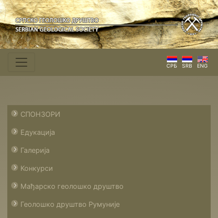
СРБ
SRB
ENG
СПОНЗОРИ
Едукација
Галерија
Конкурси
Мађарско геолошко друштво
Геолошко друштво Румуније