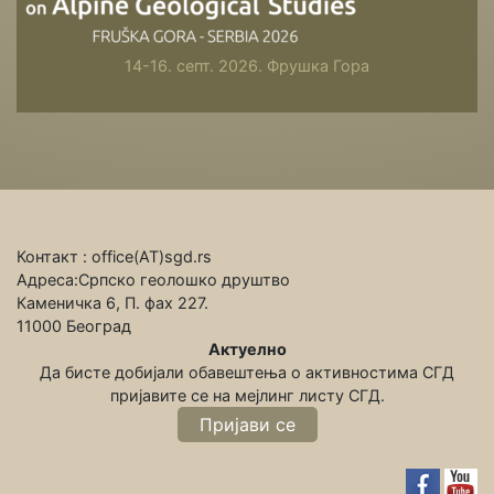
14-16. септ. 2026. Фрушка Гора
Контакт : office(АТ)sgd.rs
Адреса:Српско геолошко друштво
Каменичка 6, П. фах 227.
11000 Београд
Актуелно
Да бисте добијали обавештења о активностима СГД
пријавите се на мeјлинг листу СГД.
Пријави се