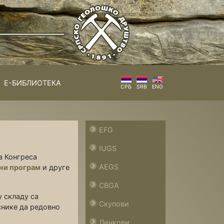
Е-БИБЛИОТЕКА
СРБ
SRB
ENG
EFG
IUGS
а Конгреса
AEGS
ни програм
и друге
CBGA
 складу са
Скупови
снике да редовно
Линкови