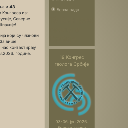
ња и
43
Берза рада
 Конгреса из:
19 Конгрес
Русије, Северне
Шпаније!
геолога
ија који су чланови
Србије
 За више
 нас контактирају
6.2026. године.
19 Конгрес
геолога Србије
03-06. јун 2026.
Борско језеро