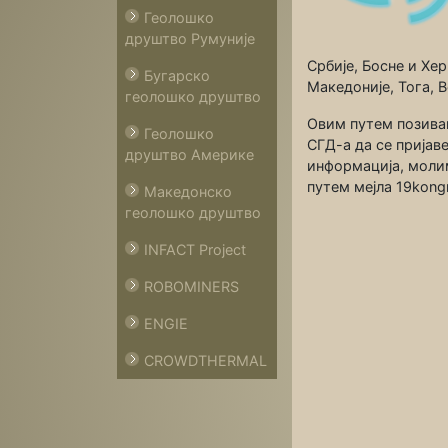
Геолошко
друштво Румуније
Србије, Босне и Хер
Бугарско
Македоније, Тога, В
геолошко друштво
Овим путем позива
Геолошко
СГД-а да се пријав
друштво Америке
информација, молим
путем мејла 19kongr
Македонско
геолошко друштво
INFACT Project
ROBOMINERS
ENGIE
CROWDTHERMAL