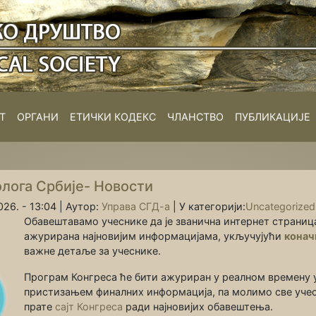
Т
ОРГАНИ
ЕТИЧКИ КОДЕКС
ЧЛАНСТВО
ПУБЛИКАЦИЈЕ
олога Србије- Новости
26. - 13:04 |
Аутор:
Управа СГД-а
|
У категорији:
Uncategorized
Обавештавамо учеснике да је званична интернет страниц
ажурирана најновијим информацијама, укључујући
конач
важне детаље за учеснике.
Програм Конгреса ће бити ажуриран у реалном времену у
пристизањем финалних информација, па молимо све уче
прате
сајт Конгреса
ради најновијих обавештења.