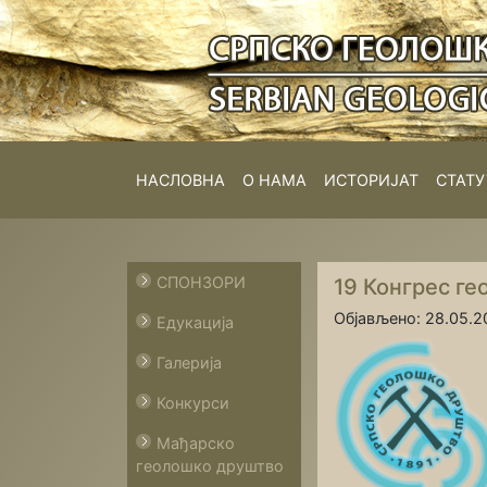
НАСЛОВНА
О НАМА
ИСТОРИЈАТ
СТАТУ
СПОНЗОРИ
19 Конгрес ге
Објављено: 28.05.20
Едукација
Галерија
Конкурси
Мађарско
геолошко друштво