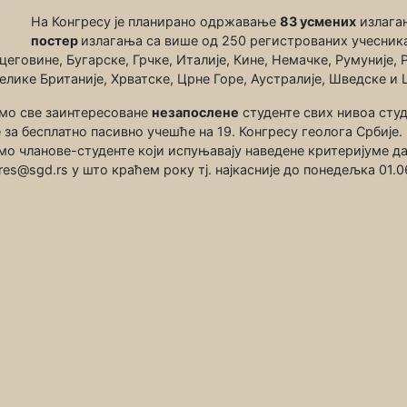
На Конгресу је планирано одржавање
83 усмених
излага
постер
излагања са више од 250 регистрованих учесника
цеговине, Бугарске, Грчке, Италије, Кине, Немачке, Румуније, 
елике Британије, Хрватске, Црне Горе, Аустралије, Шведске и 
мо све заинтересоване
незапослене
студенте свих нивоа студ
е за бесплатно пасивно учешће на 19. Конгресу геолога Србије.
о чланове-студенте који испуњавају наведене критеријуме да
es@sgd.rs у што краћем року тј. најкасније до понедељка 01.0