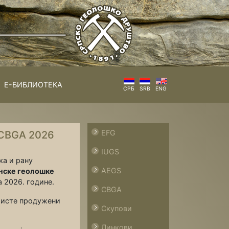
Е-БИБЛИОТЕКА
СРБ
SRB
ENG
EFG
 CBGA 2026
IUGS
ка и рану
AEGS
анске геолошке
а 2026. године.
CBGA
ристе продужени
Скупови
Линкови