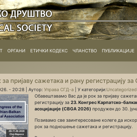
Т
ОРГАНИ
ЕТИЧКИ КОДЕКС
ЧЛАНСТВО
ПУБЛИКАЦИЈЕ
за пријаву сажетака и рану регистрацију за
26. - 20:28 |
Аутор:
Управа СГД-а
|
У категорији:
Uncategorized
Обавештавамо Вас да је рок за пријаву сажета
регистрацију за
23. Конгрес Карпатско-балк
асоцијације (CBGA 2026)
продужен до 30. јун
Позивамо све заинтересоване колеге да иско
рок за подношење сажетака и регистрацију.