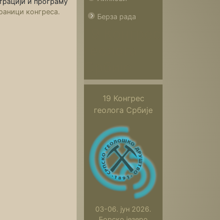
трацији и програму
раници конгреса.
Берза рада
19 Конгрес
геолога
Србије
19 Конгрес
геолога Србије
03-06. јун 2026.
Борско језеро