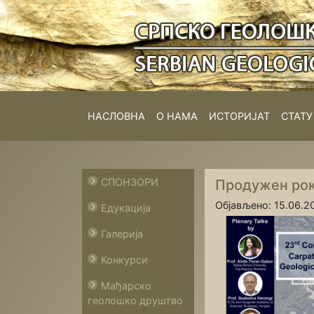
НАСЛОВНА
О НАМА
ИСТОРИЈАТ
СТАТУ
СПОНЗОРИ
Продужен рок 
Објављено: 15.06.20
Едукација
Галерија
Конкурси
Мађарско
геолошко друштво