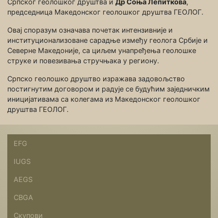
Српског геолошког друштва и
Др Соња Лепиткова
,
председница Македонског геолошког друштва ГЕОЛОГ.
Овај споразум означава почетак интензивније и
институционализоване сарадње између геолога Србије и
Северне Македоније, са циљем унапређења геолошке
струке и повезивања стручњака у региону.
Српско геолошко друштво изражава задовољство
постигнутим договором и радује се будућим заједничким
иницијативама са колегама из Македонског геолошког
друштва ГЕОЛОГ.
EFG
IUGS
AEGS
CBGA
Скупови