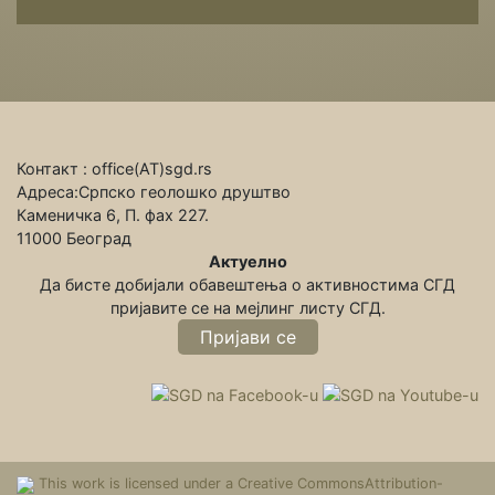
Контакт : office(АТ)sgd.rs
Адреса:Српско геолошко друштво
Каменичка 6, П. фах 227.
11000 Београд
Актуелно
Да бисте добијали обавештења о активностима СГД
пријавите се на мeјлинг листу СГД.
Пријави се
This work is licensed under a Creative CommonsAttribution-