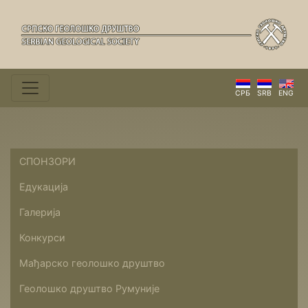
СРБ
SRB
ENG
СПОНЗОРИ
Едукација
Галерија
Конкурси
Мађарско геолошко друштво
Геолошко друштво Румуније