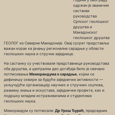
одржан је званични
састанак
руководства
Српског геолошког
друштва и
Македонског
геолошког друштва
ГЕОЛОГ из Северне Македоније. Овај сусрет представља
важан корак ка јачању регионалне сарадње у области
геолошких наука и стручне заједнице.
На састанку су учествовали представници руководстава
оба друштва, а централни део догађаја било је свечано
потписивање
Меморандума о сарадњи
, којим се
дефинишу оквири за будуће заједничке активности —
укључујући организацију научних и стручних скупова,
размену знања и искустава, заједничке пројекте, као и
подршку младим истраживачима и студентима
геолошких наука.
Меморандум су потписали:
Др Урош Ђурић,
председник