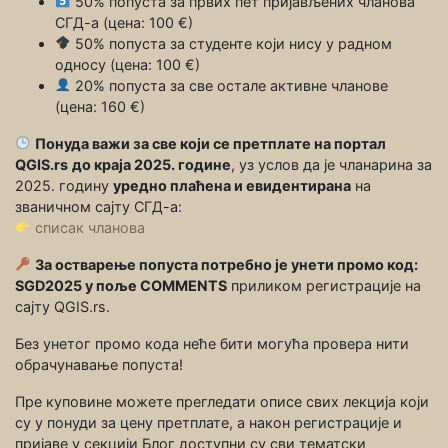
50% попуста за првих пет пријављених чланова
СГД-а (цена: 100 €)
50% попуста за студенте који нису у радном
односу (цена: 100 €)
20% попуста за све остале активне чланове
(цена: 160 €)
Понуда важи за све који се претплате на портал
QGIS.rs
до краја 2025. године
, уз услов да је чланарина за
2025. годину
уредно плаћена и евидентирана
на
званичном сајту СГД-а:
списак чланова
За остварење попуста потребно је унети промо код:
SGD2025
у поље
COMMENTS
приликом регистрације на
сајту QGIS.rs.
Без унетог промо кода неће бити могућа провера нити
обрачунавање попуста!
Пре куповине можете прегледати описе свих лекција који
су у понуди за цену претплате, а након регистрације и
пријаве у секцији Блог доступни су сви тематски