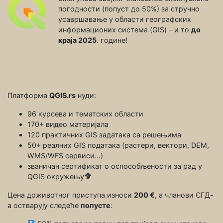
погодности (попуст до 50%) за стручно
усавршавање у области географских
информационих система (GIS) – и то
до
краја 2025.
године!
Платформа
QGIS.rs
нуди:
96 курсева и тематских области
170+ видео материјала
120 практичних GIS задатака са решењима
50+ реалних GIS података (растери, вектори, DEM,
WMS/WFS сервиси…)
званичан сертификат о оспособљености за рад у
QGIS окружењу
Цена доживотног приступа износи
200 €
, а чланови СГД-
а остварују следеће
попусте
: