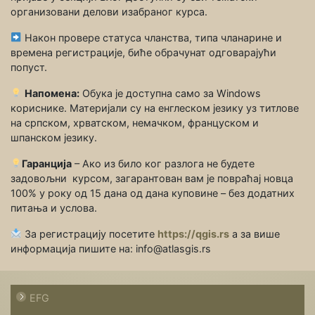
организовани делови изабраног курса.
Након провере статуса чланства, типа чланарине и
времена регистрације, биће обрачунат одговарајући
попуст.
Напомена:
Обука је доступна само за Windows
кориснике. Материјали су на енглеском језику уз титлове
на српском, хрватском, немачком, француском и
шпанском језику.
Гаранција
– Ако из било ког разлога не будете
задовољни курсом, загарантован вам је повраћај новца
100% у року од 15 дана од дана куповине – без додатних
питања и услова.
За регистрацију посетите
https://qgis.rs
а за више
информација пишите на: info@atlasgis.rs
EFG