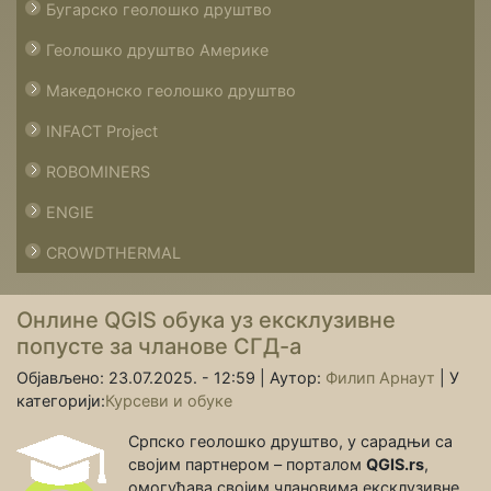
Бугарско геолошко друштво
Геолошко друштво Америке
Македонско геолошко друштво
INFACT Project
ROBOMINERS
ENGIE
CROWDTHERMAL
Онлине QGIS обука уз ексклузивне
попусте за чланове СГД-а
Објављено: 23.07.2025. - 12:59 |
Аутор:
Филип Арнаут
|
У
категорији:
Курсеви и обуке
Српско геолошко друштво, у сарадњи са
својим партнером – порталом
QGIS.rs
,
омогућава својим члановима ексклузивне