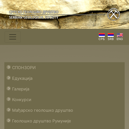
СРБ
SRB
ENG
СПОНЗОРИ
Едукација
Галерија
Конкурси
Мађарско геолошко друштво
Геолошко друштво Румуније