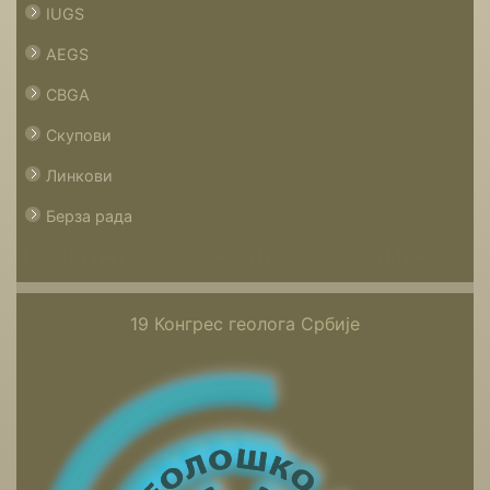
IUGS
AEGS
CBGA
Скупови
Линкови
Берза рада
19 Конгрес геолога Србије
19 Конгрес геолога Србије