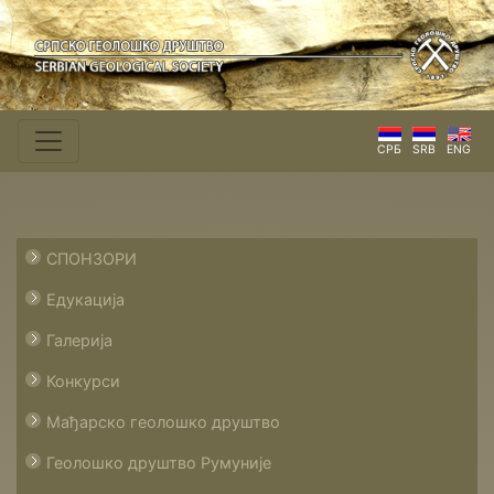
СРБ
SRB
ENG
СПОНЗОРИ
Едукација
Галерија
Конкурси
Мађарско геолошко друштво
Геолошко друштво Румуније