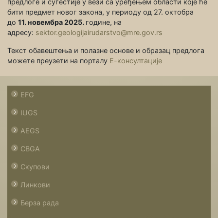
предлоге и сугестије у вези са уређењем области које ће
бити предмет новог закона, у периоду од 27. октобра
до
11. новембра 2025.
године, на
адресу:
sektor.geologijairudarstvo@mre.gov.rs
Текст обавештења и полазне основе и образац предлога
можете преузети на порталу
Е-консултације
EFG
IUGS
AEGS
CBGA
Скупови
Линкови
Берза рада