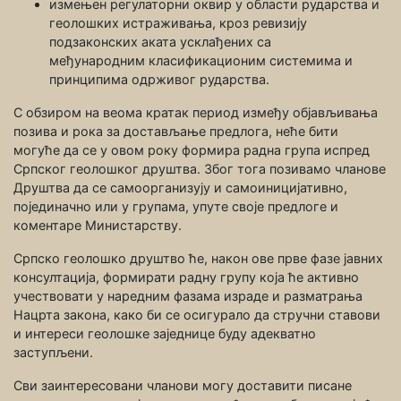
измењен регулаторни оквир у области рударства и
геолошких истраживања, кроз ревизију
подзаконских аката усклађених са
међународним класификационим системима и
принципима одрживог рударства.
С обзиром на веома кратак период између објављивања
позива и рока за достављање предлога, неће бити
могуће да се у овом року формира радна група испред
Српског геолошког друштва. Због тога позивамо чланове
Друштва да се самоорганизују и самоиницијативно,
појединачно или у групама, упуте своје предлоге и
коментаре Министарству.
Српско геолошко друштво ће, након ове прве фазе јавних
консултација, формирати радну групу која ће активно
учествовати у наредним фазама израде и разматрања
Нацрта закона, како би се осигурало да стручни ставови
и интереси геолошке заједнице буду адекватно
заступљени.
Сви заинтересовани чланови могу доставити писане