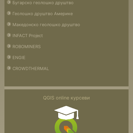
Бугарско геолошко друштво
Геолошко друштво Америке
Македонско геолошко друштво
INFACT Project
ROBOMINERS
ENGIE
CROWDTHERMAL
QGIS.rs
QGIS online курсеви