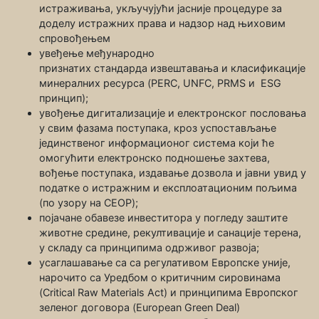
истраживања, укључујући јасније процедуре за
доделу истражних права и надзор над њиховим
спровођењем
увеђење међународно
признатих стандарда извештавања и класификације
минералних ресурса (PERC, UNFC, PRMS и ЕSG
принцип);
увођење дигитализације и електронског пословања
у свим фазама поступака, кроз успостављање
јединственог информационог система који ће
омогућити електронско подношење захтева,
вођење поступака, издавање дозвола и јавни увид у
податке о истражним и експлоатационим пољима
(по узору на CEOP);
појачане обавезе инвеститора у погледу заштите
животне средине, рекултивације и санације терена,
у складу са принципима одрживог развоја;
усаглашавање са са регулативом Европске уније,
нарочито са Уредбом о критичним сировинама
(Critical Raw Materials Act) и принципима Европског
зеленог договора (European Green Deal)