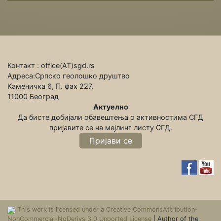
Контакт : office(АТ)sgd.rs
Адреса:Српско геолошко друштво
Каменичка 6, П. фах 227.
11000 Београд
Актуелно
Да бисте добијали обавештења о активностима СГД
пријавите се на мeјлинг листу СГД.
Пријави се
This work is licensed under a Creative CommonsAttribution-
NonCommercial-NoDerivs 3.0 Unported License
| Author of the