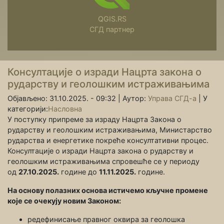
QGIS.RS
СГД партнер
Консултације о изради Нацрта закона о
рударству и геолошким истраживањима
Објављено: 31.10.2025. - 09:32 |
Аутор:
Управа СГД-а
|
У
категорији:
Насловна
У поступку припреме за израду Нацрта Закона о
рударству и геолошким истраживањима, Министарство
рударства и енергетике покреће консултативни процес.
Консултације о изради Нацрта закона о рударству и
геолошким истраживањима спровешће се у периоду
од
27.10.2025.
године до
11.11.2025.
године.
На основу полазних основа истичемо кључне промене
које се очекују новим Законом:
редефинисање правног оквира за геолошка